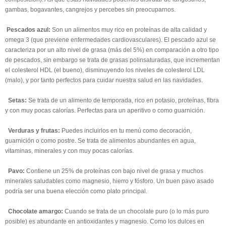
gambas, bogavantes, cangrejos y percebes sin preocuparnos.
Pescados azul:
Son un alimentos muy rico en proteínas de alta calidad y
omega 3 (que previene enfermedades cardiovasculares). El pescado azul se
caracteriza por un alto nivel de grasa (más del 5%) en comparación a otro tipo
de pescados, sin embargo se trata de grasas polinsaturadas, que incrementan
el colesterol HDL (el bueno), disminuyendo los niveles de colesterol LDL
(malo), y por tanto perfectos para cuidar nuestra salud en las navidades.
Setas:
Se trata de un alimento de temporada, rico en potasio, proteínas, fibra
y con muy pocas calorías. Perfectas para un aperitivo o como guarnición.
Verduras y frutas:
Puedes incluirlos en tu menú como decoración,
guarnición o como postre. Se trata de alimentos abundantes en agua,
vitaminas, minerales y con muy pocas calorías.
Pavo:
Contiene un 25% de proteínas con bajo nivel de grasa y muchos
minerales saludables como magnesio, hierro y fósforo. Un buen pavo asado
podría ser una buena elección como plato principal.
Chocolate amargo:
Cuando se trata de un chocolate puro (o lo más puro
posible) es abundante en antioxidantes y magnesio. Como los dulces en