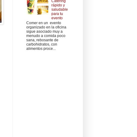
Cátering
rápido y
saludable
para tu
evento
Comer en un evento
organizado en la oficina
sigue asociado muy a
menudo a comida poco
sana, rebosante de
carbohidratos, con
alimentos proce...