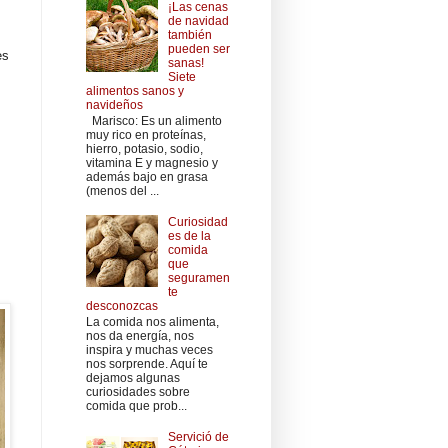
¡Las cenas
de navidad
también
pueden ser
es
sanas!
Siete
ú
alimentos sanos y
navideños
Marisco: Es un alimento
muy rico en proteínas,
hierro, potasio, sodio,
vitamina E y magnesio y
además bajo en grasa
(menos del ...
Curiosidad
es de la
comida
que
seguramen
te
desconozcas
La comida nos alimenta,
nos da energía, nos
inspira y muchas veces
nos sorprende. Aquí te
dejamos algunas
curiosidades sobre
comida que prob...
Servició de