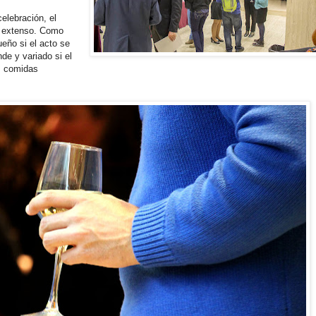
elebración, el
s extenso. Como
eño si el acto se
de y variado si el
s comidas