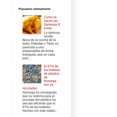
Populares ultimamente
Como se
hacen las
Samosas.R
eceta
La samosa,
receta
típica de la cocina de la
India, Pakistán y Tibet, es
parecida a una
empanadilla de forma
triangular, que en cada
pais ...
El 97% de
las botellas
de plástico
de
Noruega
son ya
recicladas
Noruega ha conseguido
que su sistema para el
reciclaje del plástico ha
sea tan eficiente que el
97% de las botellas
hechas con este materi...