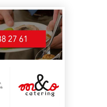
e.
rá