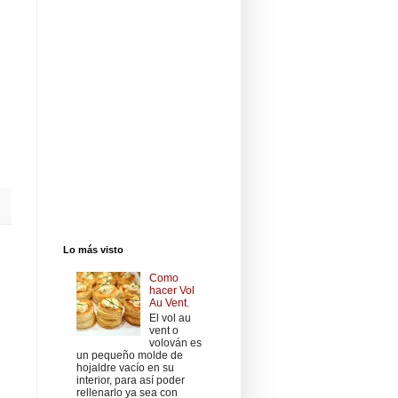
Lo más visto
Como
hacer Vol
Au Vent.
El vol au
vent o
volován es
un pequeño molde de
hojaldre vacío en su
interior, para así poder
rellenarlo ya sea con