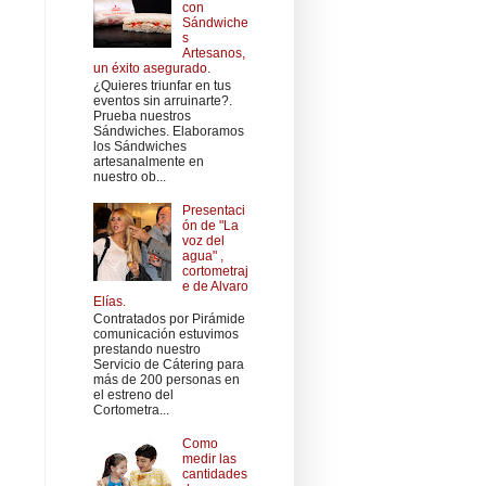
con
Sándwiche
s
Artesanos,
un éxito asegurado.
¿Quieres triunfar en tus
eventos sin arruinarte?.
Prueba nuestros
Sándwiches. Elaboramos
los Sándwiches
artesanalmente en
nuestro ob...
Presentaci
ón de "La
voz del
agua" ,
cortometraj
e de Alvaro
Elías.
Contratados por Pirámide
comunicación estuvimos
prestando nuestro
Servicio de Cátering para
más de 200 personas en
el estreno del
Cortometra...
Como
medir las
cantidades