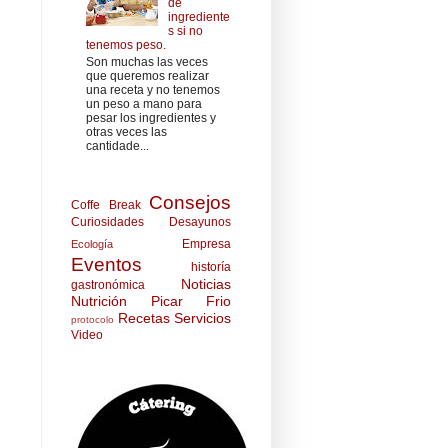
de
ingrediente
s si no
tenemos peso.
Son muchas las veces
que queremos realizar
una receta y no tenemos
un peso a mano para
pesar los ingredientes y
otras veces las
cantidade...
Consejos
Coffe Break
Curiosidades
Desayunos
Empresa
Ecología
Eventos
historía
Noticias
gastronómica
Nutrición
Picar Frio
Recetas
Servicios
protocolo
Video