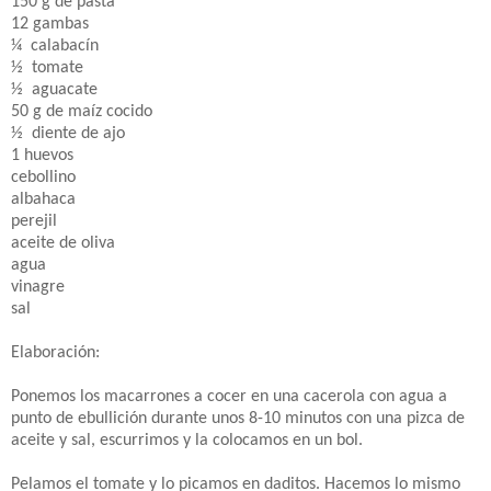
150 g de pasta
12 gambas
¼
calabacín
½
tomate
½
aguacate
50 g de maíz cocido
½
diente de ajo
1 huevos
cebollino
albahaca
perejil
aceite de oliva
agua
vinagre
sal
Elaboración:
Ponemos los macarrones a cocer en una cacerola con agua a
punto de ebullición durante unos 8-10 minutos con una pizca de
aceite y sal, escurrimos y la colocamos en un bol.
Pelamos el tomate y lo picamos en daditos. Hacemos lo mismo