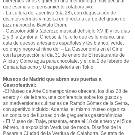
diferentes vinos siguiendo una metodología muy peculiar
que estimula el pensamiento colaborativo.
- La cultura del aperitivo (día 28), con degustación de
distintos vermús y música en directo a cargo del grupo de
jazz manouche Baxtalo Drom.
- Gastrotonadilla (aderezo musical del siglo XVIII) y los días
2 y 3 la Zanfona, Cheese & Te, o lo que es lo mismo, una
cata de quesos artesanos españoles y tés blanco, verde,
oolong y negro al ritmo del -- La Gastronomía en el Cine,
con la proyección el día 31 de enero de El restaurante de
Alicia y Como agua para chocolate, y el día 1 de febrero de
Cena a las ocho y Una pastelería en Tokio.
Museos de Madrid que abren sus puertas a
Gastrofestival:
-El Museo de Arte Contemporáneo ofrecerá, los días 28 de
enero y 4 de febrero, una conferencia sobre los gustos y
animadversiones culinarias de Ramón Gómez de la Serna,
con aperitivo incluido. Además, el mismo museo organiza
un concurso de ilustración de greguerías gastronómicas.
- El Museo del Traje, presenta, entre el 18 de enero y el 5 de
febrero, la exposición Verduras de moda. Diseños de la
Pasarela Ciudad de la Verdura de Calahorra. Se trata de