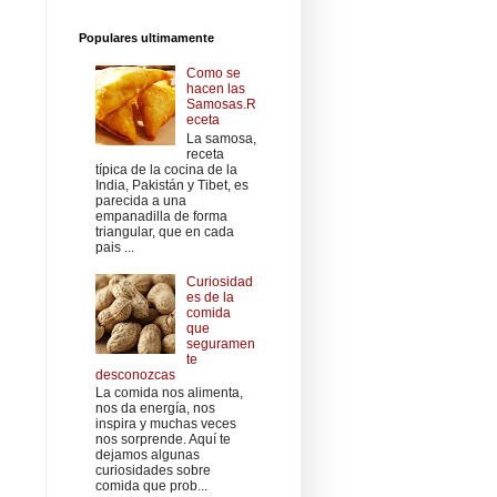
Populares ultimamente
Como se
hacen las
Samosas.R
eceta
La samosa,
receta
típica de la cocina de la
India, Pakistán y Tibet, es
parecida a una
empanadilla de forma
triangular, que en cada
pais ...
Curiosidad
es de la
comida
que
seguramen
te
desconozcas
La comida nos alimenta,
nos da energía, nos
inspira y muchas veces
nos sorprende. Aquí te
dejamos algunas
curiosidades sobre
comida que prob...