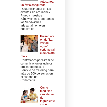
Artesanos,
un éxito asegurado.
¿Quieres triunfar en tus
eventos sin arruinarte?.
Prueba nuestros
Sándwiches. Elaboramos
los Sándwiches
artesanalmente en
nuestro ob...
Presentaci
ón de "La
voz del
agua" ,
cortometraj
e de Alvaro
Elías.
Contratados por Pirámide
comunicación estuvimos
prestando nuestro
Servicio de Cátering para
más de 200 personas en
el estreno del
Cortometra...
Como
medir las
cantidades
de
ingrediente
s si no