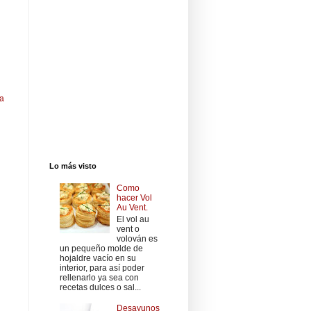
ua
Lo más visto
Como
hacer Vol
Au Vent.
El vol au
vent o
volován es
un pequeño molde de
hojaldre vacío en su
interior, para así poder
rellenarlo ya sea con
recetas dulces o sal...
Desayunos