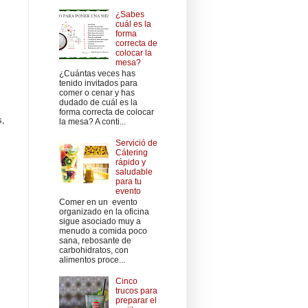
¿Sabes
cuál es la
forma
correcta de
colocar la
mesa?
¿Cuántas veces has
tenido invitados para
comer o cenar y has
dudado de cuál es la
forma correcta de colocar
s,
la mesa? A conti...
Servició de
Cátering
rápido y
saludable
para tu
evento
Comer en un evento
organizado en la oficina
sigue asociado muy a
menudo a comida poco
sana, rebosante de
carbohidratos, con
alimentos proce...
Cinco
trucos para
preparar el