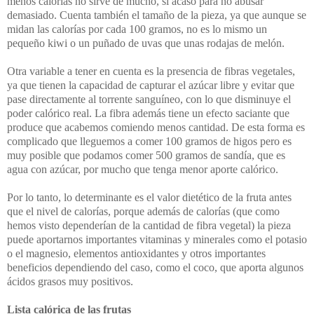
menos calorías no sirve de mucho, si acaso para no abusar
demasiado. Cuenta también el tamaño de la pieza, ya que aunque se
midan las calorías por cada 100 gramos, no es lo mismo un
pequeño kiwi o un puñado de uvas que unas rodajas de melón.
Otra variable a tener en cuenta es la presencia de fibras vegetales,
ya que tienen la capacidad de capturar el azúcar libre y evitar que
pase directamente al torrente sanguíneo, con lo que disminuye el
poder calórico real. La fibra además tiene un efecto saciante que
produce que acabemos comiendo menos cantidad. De esta forma es
complicado que lleguemos a comer 100 gramos de higos pero es
muy posible que podamos comer 500 gramos de sandía, que es
agua con azúcar, por mucho que tenga menor aporte calórico.
Por lo tanto, lo determinante es el valor dietético de la fruta antes
que el nivel de calorías, porque además de calorías (que como
hemos visto dependerían de la cantidad de fibra vegetal) la pieza
puede aportarnos importantes vitaminas y minerales como el potasio
o el magnesio, elementos antioxidantes y otros importantes
beneficios dependiendo del caso, como el coco, que aporta algunos
ácidos grasos muy positivos.
Lista calórica de las frutas